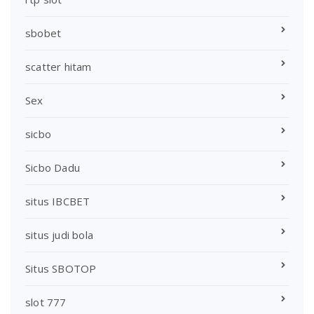
sbobet
scatter hitam
Sex
sicbo
Sicbo Dadu
situs IBCBET
situs judi bola
Situs SBOTOP
slot 777