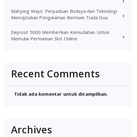
Mahjong Ways: Perpaduan Budaya dan Teknologi
Menciptakan Pengalaman Bermain Tiada Dua
Deposit 5000 Memberikan Kemudahan Untuk
Memulai Permainan Slot Online
Recent Comments
Tidak ada komentar untuk ditampilkan.
Archives