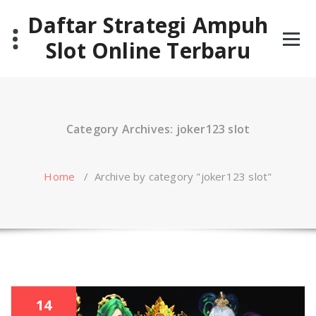
Skip
Daftar Strategi Ampuh
to
content
Slot Online Terbaru
Category Archives: joker123 slot
Home
/
Archive by category "joker123 slot"
14