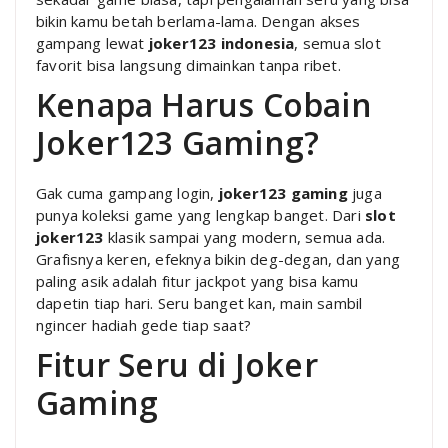
bikin kamu betah berlama-lama. Dengan akses
gampang lewat
joker123 indonesia
, semua slot
favorit bisa langsung dimainkan tanpa ribet.
Kenapa Harus Cobain
Joker123 Gaming?
Gak cuma gampang login,
joker123 gaming
juga
punya koleksi game yang lengkap banget. Dari
slot
joker123
klasik sampai yang modern, semua ada.
Grafisnya keren, efeknya bikin deg-degan, dan yang
paling asik adalah fitur jackpot yang bisa kamu
dapetin tiap hari. Seru banget kan, main sambil
ngincer hadiah gede tiap saat?
Fitur Seru di Joker
Gaming