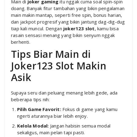
Main di
joker gaming
itu nggak cuma soal spin-spin
doang. Banyak fitur tambahan yang bikin pengalaman
main makin mantap, seperti free spin, bonus harian,
dan jackpot progresif yang bikin jantung dag-dig-dug
tiap kali muncul. Dengan
joker123 slot
, kamu bisa
rasain sensasi menang yang bikin senyum nggak
berhenti.
Tips Biar Main di
Joker123 Slot Makin
Asik
Supaya seru dan peluang menang lebih gede, ada
beberapa tips nih:
Pilih Game Favorit:
Fokus di game yang kamu
ngerti aturannya biar lebih enjoy.
Kelola Modal:
Jangan habisin semua modal
sekaligus, main pelan tapi pasti.