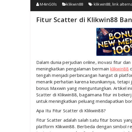
M4inG0ls
klikwin88
klikwin88
,
link altern
Fitur Scatter di Klikwin88 
Dalam dunia perjudian online, inovasi fitur da
meningkatkan pengalaman bermain
klikwin88
d
tengah menjadi perbincangan hangat di platform 
menarik perhatian karena keunikannya, teta
bonus Maxwin yang menguntungkan. Artikel i
Scatter di Klikwin88, bagaimana fitur ini be
untuk meningkatkan peluang mendapatkan bo
Apa Itu Fitur Scatter di Klikwin88?
Fitur Scatter adalah salah satu fitur bonus ya
platform Klikwin88. Berbeda dengan simbol re