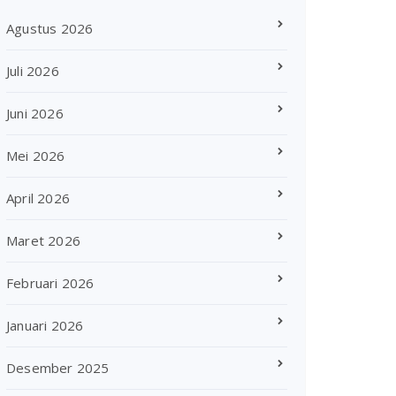
Agustus 2026
Juli 2026
Juni 2026
Mei 2026
April 2026
Maret 2026
Februari 2026
Januari 2026
Desember 2025