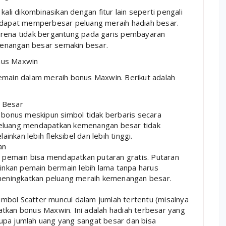
g kali dikombinasikan dengan fitur lain seperti pengali
g dapat memperbesar peluang meraih hadiah besar.
arena tidak bergantung pada garis pembayaran
enangan besar semakin besar.
nus Maxwin
pemain dalam meraih bonus Maxwin. Berikut adalah
 Besar
bonus meskipun simbol tidak berbaris secara
 peluang mendapatkan kemenangan besar tidak
inkan lebih fleksibel dan lebih tinggi.
an
 pemain bisa mendapatkan putaran gratis. Putaran
inkan pemain bermain lebih lama tanpa harus
meningkatkan peluang meraih kemenangan besar.
imbol Scatter muncul dalam jumlah tertentu (misalnya
kan bonus Maxwin. Ini adalah hadiah terbesar yang
rupa jumlah uang yang sangat besar dan bisa