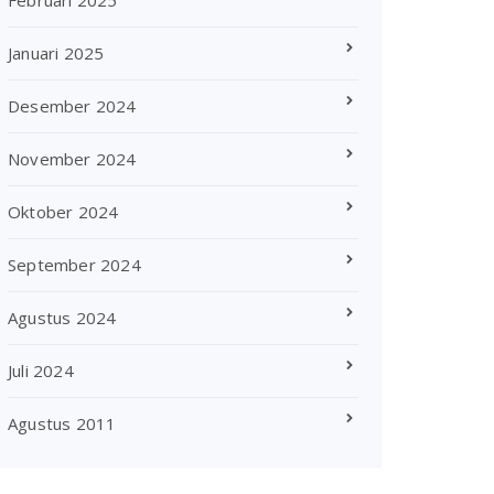
Februari 2025
Januari 2025
Desember 2024
November 2024
Oktober 2024
September 2024
Agustus 2024
Juli 2024
Agustus 2011