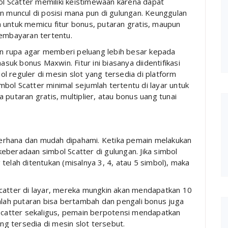
 Scatter memiliki keistimewaan karena dapat
muncul di posisi mana pun di gulungan. Keunggulan
 untuk memicu fitur bonus, putaran gratis, maupun
pembayaran tertentu.
ian rupa agar memberi peluang lebih besar kepada
k bonus Maxwin. Fitur ini biasanya diidentifikasi
 reguler di mesin slot yang tersedia di platform
bol Scatter minimal sejumlah tertentu di layar untuk
 putaran gratis, multiplier, atau bonus uang tunai
sederhana dan mudah dipahami. Ketika pemain melakukan
eberadaan simbol Scatter di gulungan. Jika simbol
telah ditentukan (misalnya 3, 4, atau 5 simbol), maka
Scatter di layar, mereka mungkin akan mendapatkan 10
mlah putaran bisa bertambah dan pengali bonus juga
 Scatter sekaligus, pemain berpotensi mendapatkan
g tersedia di mesin slot tersebut.