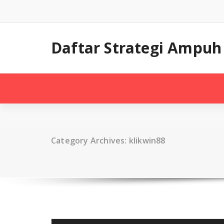
Skip
to
content
Daftar Strategi Ampuh 
Category Archives: klikwin88