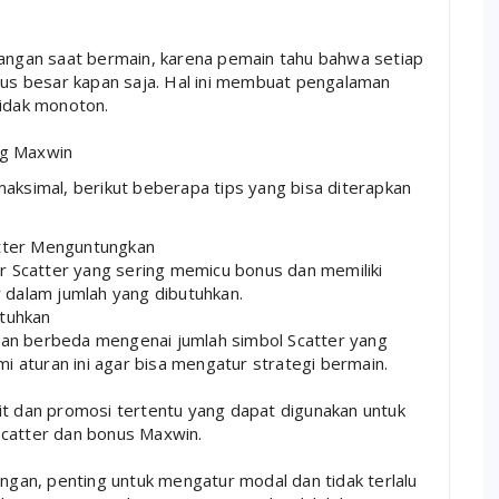
angan saat bermain, karena pemain tahu bahwa setiap
nus besar kapan saja. Hal ini membuat pengalaman
idak monoton.
ng Maxwin
maksimal, berikut beberapa tips yang bisa diterapkan
atter Menguntungkan
itur Scatter yang sering memicu bonus dan memiliki
 dalam jumlah yang dibutuhkan.
utuhkan
tuan berbeda mengenai jumlah simbol Scatter yang
i aturan ini agar bisa mengatur strategi bermain.
t dan promosi tertentu yang dapat digunakan untuk
catter dan bonus Maxwin.
ngan, penting untuk mengatur modal dan tidak terlalu