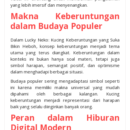
yang lebih imersif dan menyenangkan.
Makna Keberuntungan
dalam Budaya Populer
Dalam Lucky Neko: Kucing Keberuntungan yang Suka
Bikin Heboh, konsep keberuntungan menjadi tema
utama yang terus diangkat. Keberuntungan dalam
konteks ini bukan hanya soal materi, tetapi juga
simbol harapan, semangat positif, dan optimisme
dalam menghadapi berbagai situasi.
Budaya populer sering mengadaptasi simbol seperti
ini karena memiliki makna universal yang mudah
dipahami oleh berbagai kalangan. Kucing
keberuntungan menjadi representasi dari harapan
baik yang selalu diinginkan banyak orang.
Peran dalam Hiburan
Digital Modern