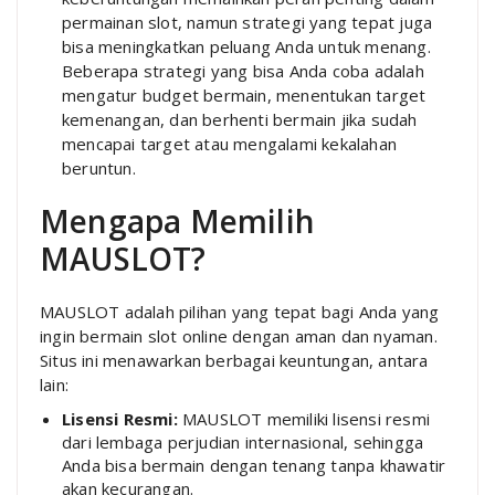
permainan slot, namun strategi yang tepat juga
bisa meningkatkan peluang Anda untuk menang.
Beberapa strategi yang bisa Anda coba adalah
mengatur budget bermain, menentukan target
kemenangan, dan berhenti bermain jika sudah
mencapai target atau mengalami kekalahan
beruntun.
Mengapa Memilih
MAUSLOT?
MAUSLOT adalah pilihan yang tepat bagi Anda yang
ingin bermain slot online dengan aman dan nyaman.
Situs ini menawarkan berbagai keuntungan, antara
lain:
Lisensi Resmi:
MAUSLOT memiliki lisensi resmi
dari lembaga perjudian internasional, sehingga
Anda bisa bermain dengan tenang tanpa khawatir
akan kecurangan.