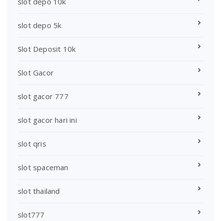
slot depo 10k
slot depo 5k
Slot Deposit 10k
Slot Gacor
slot gacor 777
slot gacor hari ini
slot qris
slot spaceman
slot thailand
slot777