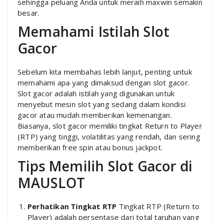
sehingga peluang Anda untuk meraih maxwin semakin
besar.
Memahami Istilah Slot
Gacor
Sebelum kita membahas lebih lanjut, penting untuk
memahami apa yang dimaksud dengan slot gacor.
Slot gacor adalah istilah yang digunakan untuk
menyebut mesin slot yang sedang dalam kondisi
gacor atau mudah memberikan kemenangan.
Biasanya, slot gacor memiliki tingkat Return to Player
(RTP) yang tinggi, volatilitas yang rendah, dan sering
memberikan free spin atau bonus jackpot.
Tips Memilih Slot Gacor di
MAUSLOT
Perhatikan Tingkat RTP
Tingkat RTP (Return to
Player) adalah
persentase dari total taruhan yang