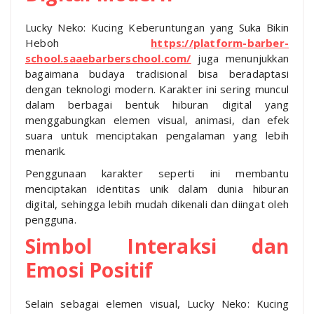
Lucky Neko: Kucing Keberuntungan yang Suka Bikin
Heboh
https://platform-barber-
school.saaebarberschool.com/
juga menunjukkan
bagaimana budaya tradisional bisa beradaptasi
dengan teknologi modern. Karakter ini sering muncul
dalam berbagai bentuk hiburan digital yang
menggabungkan elemen visual, animasi, dan efek
suara untuk menciptakan pengalaman yang lebih
menarik.
Penggunaan karakter seperti ini membantu
menciptakan identitas unik dalam dunia hiburan
digital, sehingga lebih mudah dikenali dan diingat oleh
pengguna.
Simbol Interaksi dan
Emosi Positif
Selain sebagai elemen visual, Lucky Neko: Kucing