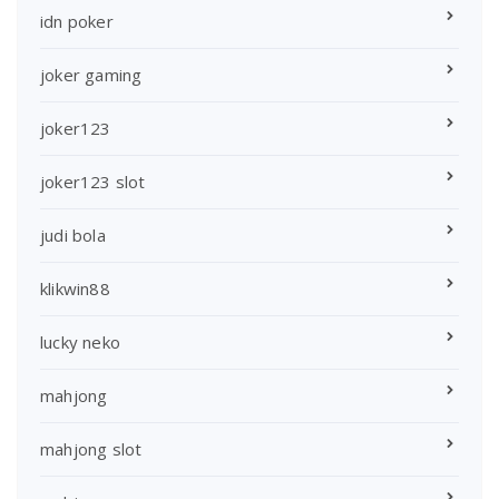
idn poker
joker gaming
joker123
joker123 slot
judi bola
klikwin88
lucky neko
mahjong
mahjong slot