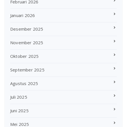
Februari 2026
Januari 2026
Desember 2025
November 2025
Oktober 2025
September 2025
Agustus 2025
Juli 2025
Juni 2025
Mei 2025