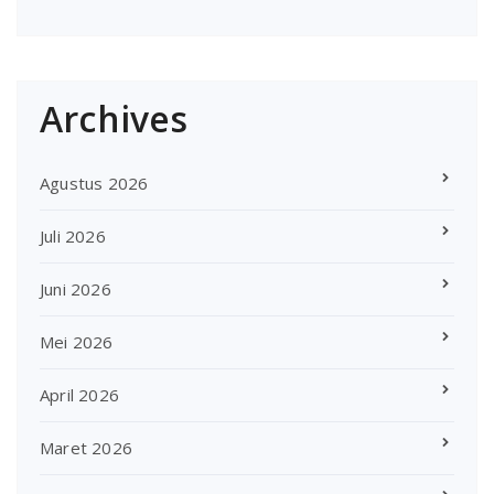
Archives
Agustus 2026
Juli 2026
Juni 2026
Mei 2026
April 2026
Maret 2026