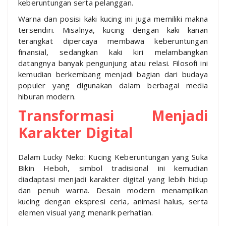
keberuntungan serta pelanggan.
Warna dan posisi kaki kucing ini juga memiliki makna
tersendiri. Misalnya, kucing dengan kaki kanan
terangkat dipercaya membawa keberuntungan
finansial, sedangkan kaki kiri melambangkan
datangnya banyak pengunjung atau relasi. Filosofi ini
kemudian berkembang menjadi bagian dari budaya
populer yang digunakan dalam berbagai media
hiburan modern.
Transformasi Menjadi
Karakter Digital
Dalam Lucky Neko: Kucing Keberuntungan yang Suka
Bikin Heboh, simbol tradisional ini kemudian
diadaptasi menjadi karakter digital yang lebih hidup
dan penuh warna. Desain modern menampilkan
kucing dengan ekspresi ceria, animasi halus, serta
elemen visual yang menarik perhatian.