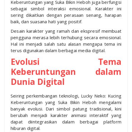
Keberuntungan yang Suka Bikin Heboh juga berfungsi
sebagai simbol interaksi emosional. Karakter ini
sering dikaitkan dengan perasaan senang, harapan
baik, dan suasana hati yang positif.
Desain karakter yang ramah dan ekspresif membuat
pengguna merasa lebih terhubung secara emosional.
Hal ini menjadi salah satu alasan mengapa tema ini
terus digunakan dalam berbagai media digital.
Evolusi Tema
Keberuntungan dalam
Dunia Digital
Seiring perkembangan teknologi, Lucky Neko: Kucing
Keberuntungan yang Suka Bikin Heboh mengalami
banyak evolusi. Dari simbol patung tradisional, kini
berubah menjadi karakter animasi interaktif yang
dapat diintegrasikan dalam berbagai platform
hiburan digital.