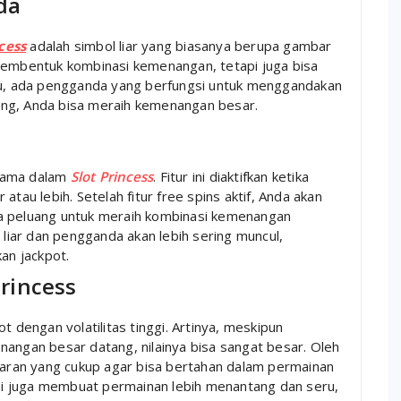
da
cess
adalah simbol liar yang biasanya berupa gambar
 membentuk kombinasi kemenangan, tetapi juga bisa
itu, ada pengganda yang berfungsi untuk menggandakan
ung, Anda bisa meraih kemenangan besar.
 utama dalam
Slot Princess
. Fitur ini diaktifkan ketika
atau lebih. Setelah fitur free spins aktif, Anda akan
na peluang untuk meraih kombinasi kemenangan
 liar dan pengganda akan lebih sering muncul,
an jackpot.
Princess
 dengan volatilitas tinggi. Artinya, meskipun
nangan besar datang, nilainya bisa sangat besar. Oleh
ggaran yang cukup agar bisa bertahan dalam permainan
as ini juga membuat permainan lebih menantang dan seru,