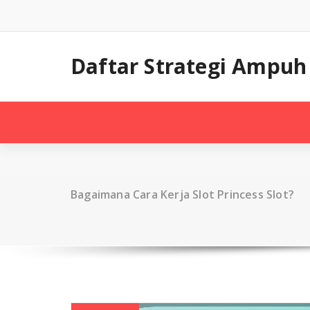
Skip
to
content
Daftar Strategi Ampuh 
Bagaimana Cara Kerja Slot Princess Slot?