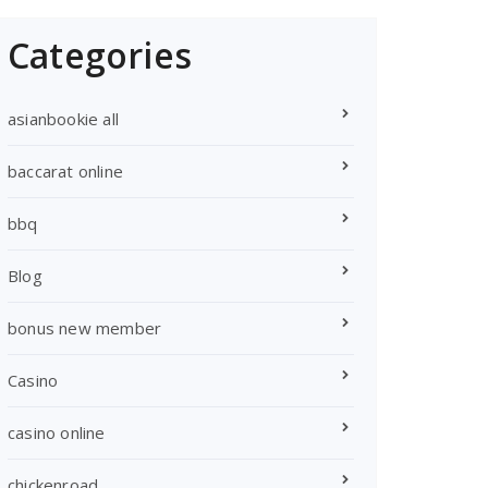
Categories
asianbookie all
baccarat online
bbq
Blog
bonus new member
Casino
casino online
chickenroad