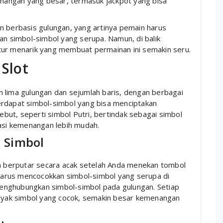
angan yang besar, termasuk jackpot yang bisa
 berbasis gulungan, yang artinya pemain harus
 simbol-simbol yang serupa. Namun, di balik
tur menarik yang membuat permainan ini semakin seru.
 Slot
 lima gulungan dan sejumlah baris, dengan berbagai
erdapat simbol-simbol yang bisa menciptakan
ut, seperti simbol Putri, bertindak sebagai simbol
si kemenangan lebih mudah.
 Simbol
n berputar secara acak setelah Anda menekan tombol
arus mencocokkan simbol-simbol yang serupa di
 menghubungkan simbol-simbol pada gulungan. Setiap
anyak simbol yang cocok, semakin besar kemenangan