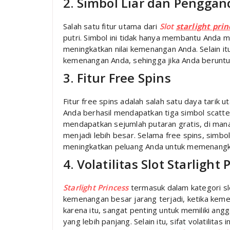
2. Simbol Liar dan Penggan
Salah satu fitur utama dari
Slot
starlight prin
putri. Simbol ini tidak hanya membantu Anda
meningkatkan nilai kemenangan Anda. Selain 
kemenangan Anda, sehingga jika Anda berunt
3. Fitur Free Spins
Fitur free spins adalah salah satu daya tarik
Anda berhasil mendapatkan tiga simbol scatter 
mendapatkan sejumlah putaran gratis, di ma
menjadi lebih besar. Selama free spins, simbol
meningkatkan peluang Anda untuk memenangk
4. Volatilitas Slot Starlight 
Starlight Princess
termasuk dalam kategori slot
kemenangan besar jarang terjadi, ketika keme
karena itu, sangat penting untuk memiliki an
yang lebih panjang. Selain itu, sifat volatilit