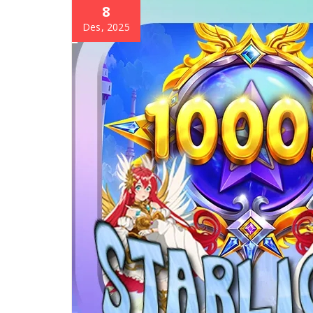
8
Des, 2025