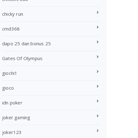
chicky run
cmd368
dapo 25 dan bonus 25
Gates Of Olympus
giochi1
gioco
idn poker
joker gaming
joker123