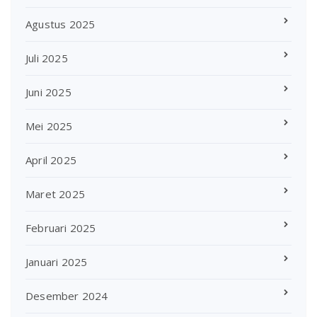
Agustus 2025
Juli 2025
Juni 2025
Mei 2025
April 2025
Maret 2025
Februari 2025
Januari 2025
Desember 2024