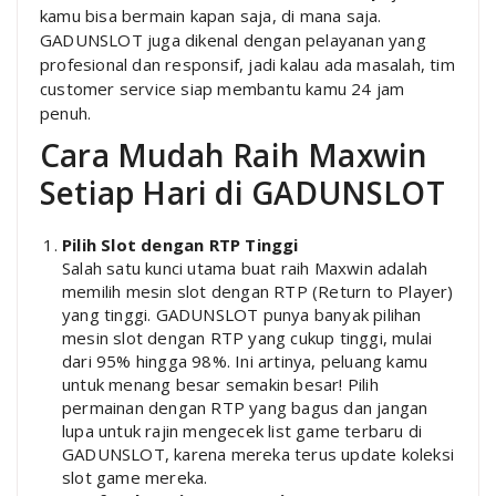
kamu bisa bermain kapan saja, di mana saja.
GADUNSLOT juga dikenal dengan pelayanan yang
profesional dan responsif, jadi kalau ada masalah, tim
customer service siap membantu kamu 24 jam
penuh.
Cara Mudah Raih Maxwin
Setiap Hari di GADUNSLOT
Pilih Slot dengan RTP Tinggi
Salah satu kunci utama buat raih Maxwin adalah
memilih mesin slot dengan RTP (Return to Player)
yang tinggi. GADUNSLOT punya banyak pilihan
mesin slot dengan RTP yang cukup tinggi, mulai
dari 95% hingga 98%. Ini artinya, peluang kamu
untuk menang besar semakin besar! Pilih
permainan dengan RTP yang bagus dan jangan
lupa untuk rajin mengecek list game terbaru di
GADUNSLOT, karena mereka terus update koleksi
slot game mereka.