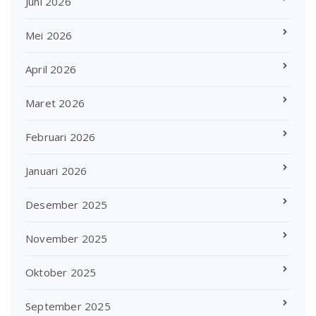
Juni 2026
Mei 2026
April 2026
Maret 2026
Februari 2026
Januari 2026
Desember 2025
November 2025
Oktober 2025
September 2025