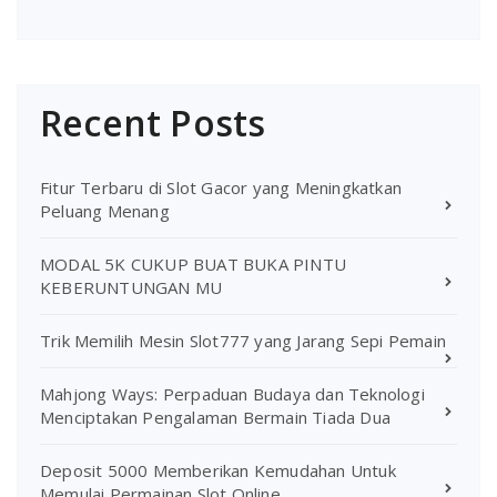
Recent Posts
Fitur Terbaru di Slot Gacor yang Meningkatkan
Peluang Menang
MODAL 5K CUKUP BUAT BUKA PINTU
KEBERUNTUNGAN MU
Trik Memilih Mesin Slot777 yang Jarang Sepi Pemain
Mahjong Ways: Perpaduan Budaya dan Teknologi
Menciptakan Pengalaman Bermain Tiada Dua
Deposit 5000 Memberikan Kemudahan Untuk
Memulai Permainan Slot Online