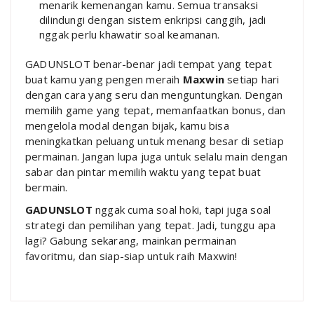
menarik kemenangan kamu. Semua transaksi
dilindungi dengan sistem enkripsi canggih, jadi
nggak perlu khawatir soal keamanan.
GADUNSLOT benar-benar jadi tempat yang tepat
buat kamu yang pengen meraih
Maxwin
setiap hari
dengan cara yang seru dan menguntungkan. Dengan
memilih game yang tepat, memanfaatkan bonus, dan
mengelola modal dengan bijak, kamu bisa
meningkatkan peluang untuk menang besar di setiap
permainan. Jangan lupa juga untuk selalu main dengan
sabar dan pintar memilih waktu yang tepat buat
bermain.
GADUNSLOT
nggak cuma soal hoki, tapi juga soal
strategi dan pemilihan yang tepat. Jadi, tunggu apa
lagi? Gabung sekarang, mainkan permainan
favoritmu, dan siap-siap untuk raih Maxwin!