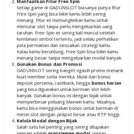
Manfaatkan Fitur Free Spin
Setiap game di GADUNSLOT biasanya punya fitur
Free Spin yang bisa bikin kamu lebih sering
menang. Fitur ini memungkinkan kamu untuk
memutar slot tanpa perlu mengeluarkan uang
taruhan. Free Spin ini sering kali muncul setelah
kombinasi simbol tertentu, jadi selalu perhatikan
pola permainan dan sesuaikan strategi kamu.
Kalau kamu beruntung, Free Spin bisa bikin kamu
menang besar tanpa mengeluarkan modal banyak.
Gunakan Bonus dan Promosi
GADUNSLOT sering banget ngasih promo menarik
buat member setia mereka. Mulai dari bonus
deposit pertama, cashback, hingga
bonus harian
yang bisa digunakan untuk bermain slot lebih
banyak. Gunakan bonus ini dengan bijak untuk
memperbesar peluang Maxwin kamu. Misalnya,
kamu bisa menggunakan bonus untuk bermain di
mesin slot dengan jackpot besar atau RTP tinggi.
Kelola Modal dengan Bijak
Salah satu hal penting yang sering dilupakan
pemain adalah
manajemen modal
. Jangan