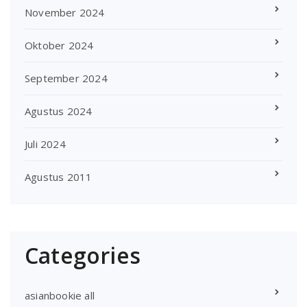
November 2024
Oktober 2024
September 2024
Agustus 2024
Juli 2024
Agustus 2011
Categories
asianbookie all