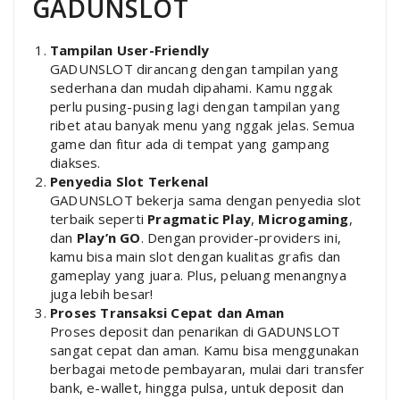
GADUNSLOT
Tampilan User-Friendly
GADUNSLOT dirancang dengan tampilan yang
sederhana dan mudah dipahami. Kamu nggak
perlu pusing-pusing lagi dengan tampilan yang
ribet atau banyak menu yang nggak jelas. Semua
game dan fitur ada di tempat yang gampang
diakses.
Penyedia Slot Terkenal
GADUNSLOT bekerja sama dengan penyedia slot
terbaik seperti
Pragmatic Play
,
Microgaming
,
dan
Play’n GO
. Dengan provider-providers ini,
kamu bisa main slot dengan kualitas grafis dan
gameplay yang juara. Plus, peluang menangnya
juga lebih besar!
Proses Transaksi Cepat dan Aman
Proses deposit dan penarikan di GADUNSLOT
sangat cepat dan aman. Kamu bisa menggunakan
berbagai metode pembayaran, mulai dari transfer
bank, e-wallet, hingga pulsa, untuk deposit dan