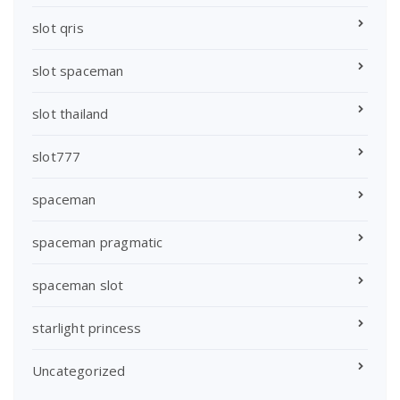
slot qris
slot spaceman
slot thailand
slot777
spaceman
spaceman pragmatic
spaceman slot
starlight princess
Uncategorized