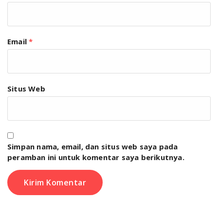
Email
*
Situs Web
Simpan nama, email, dan situs web saya pada
peramban ini untuk komentar saya berikutnya.