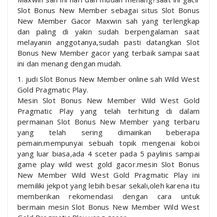
Slot Bonus New Member sebagai situs Slot Bonus
New Member Gacor Maxwin sah yang terlengkap
dan paling di yakin sudah berpengalaman saat
melayanin anggotanya,sudah pasti datangkan Slot
Bonus New Member gacor yang terbaik sampai saat
ini dan menang dengan mudah.
1. judi Slot Bonus New Member online sah Wild West
Gold Pragmatic Play.
Mesin Slot Bonus New Member Wild West Gold
Pragmatic Play yang telah terhitung di dalam
permainan Slot Bonus New Member yang terbaru
yang telah sering dimainkan beberapa
pemain.mempunyai sebuah topik mengenai koboi
yang luar biasa,ada 4 sceter pada 5 paylinis sampai
game play wild west gold gacor.mesin Slot Bonus
New Member Wild West Gold Pragmatic Play ini
memiliki jekpot yang lebih besar sekali,oleh karena itu
memberikan rekomendasi dengan cara untuk
bermain mesin Slot Bonus New Member Wild West