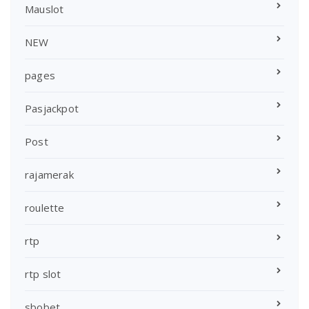
Mauslot
NEW
pages
Pasjackpot
Post
rajamerak
roulette
rtp
rtp slot
sbobet