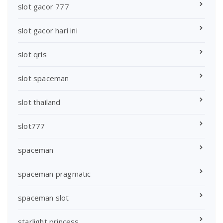
slot gacor 777
slot gacor hari ini
slot qris
slot spaceman
slot thailand
slot777
spaceman
spaceman pragmatic
spaceman slot
starlight princess