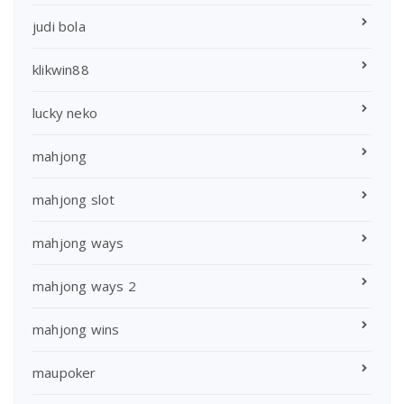
judi bola
klikwin88
lucky neko
mahjong
mahjong slot
mahjong ways
mahjong ways 2
mahjong wins
maupoker