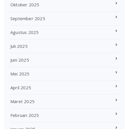
Oktober 2025
September 2025
Agustus 2025
Juli 2025
Juni 2025
Mei 2025
April 2025
Maret 2025
Februari 2025
Januari 2025