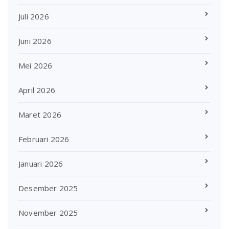
Juli 2026
Juni 2026
Mei 2026
April 2026
Maret 2026
Februari 2026
Januari 2026
Desember 2025
November 2025