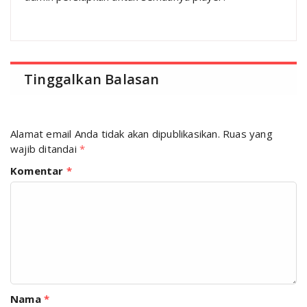
Tinggalkan Balasan
Alamat email Anda tidak akan dipublikasikan.
Ruas yang
wajib ditandai
*
Komentar
*
Nama
*