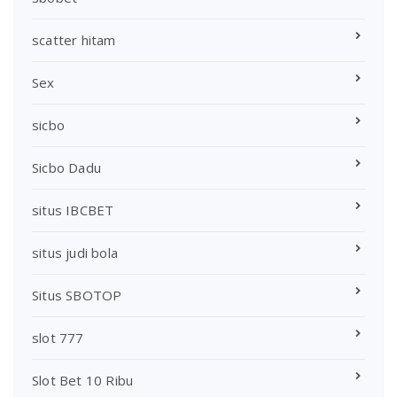
scatter hitam
Sex
sicbo
Sicbo Dadu
situs IBCBET
situs judi bola
Situs SBOTOP
slot 777
Slot Bet 10 Ribu