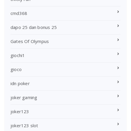
cmd368
dapo 25 dan bonus 25
Gates Of Olympus
giochi1
gioco
idn poker
joker gaming
joker123
joker123 slot