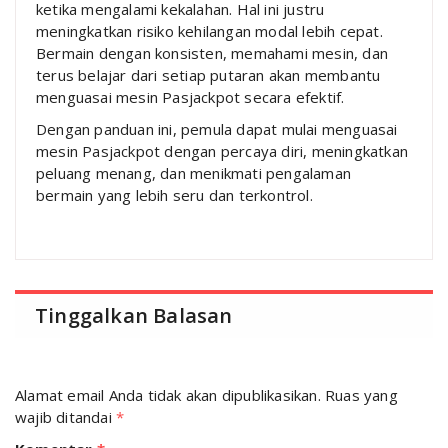
ketika mengalami kekalahan. Hal ini justru
meningkatkan risiko kehilangan modal lebih cepat.
Bermain dengan konsisten, memahami mesin, dan
terus belajar dari setiap putaran akan membantu
menguasai mesin Pasjackpot secara efektif.
Dengan panduan ini, pemula dapat mulai menguasai
mesin Pasjackpot dengan percaya diri, meningkatkan
peluang menang, dan menikmati pengalaman
bermain yang lebih seru dan terkontrol.
Tinggalkan Balasan
Alamat email Anda tidak akan dipublikasikan.
Ruas yang
wajib ditandai
*