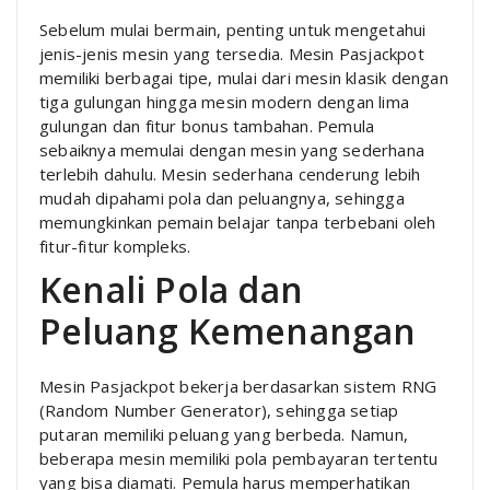
Sebelum mulai bermain, penting untuk mengetahui
jenis-jenis mesin yang tersedia. Mesin Pasjackpot
memiliki berbagai tipe, mulai dari mesin klasik dengan
tiga gulungan hingga mesin modern dengan lima
gulungan dan fitur bonus tambahan. Pemula
sebaiknya memulai dengan mesin yang sederhana
terlebih dahulu. Mesin sederhana cenderung lebih
mudah dipahami pola dan peluangnya, sehingga
memungkinkan pemain belajar tanpa terbebani oleh
fitur-fitur kompleks.
Kenali Pola dan
Peluang Kemenangan
Mesin Pasjackpot bekerja berdasarkan sistem RNG
(Random Number Generator), sehingga setiap
putaran memiliki peluang yang berbeda. Namun,
beberapa mesin memiliki pola pembayaran tertentu
yang bisa diamati. Pemula harus memperhatikan