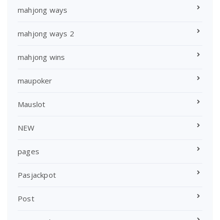
mahjong ways
mahjong ways 2
mahjong wins
maupoker
Mauslot
NEW
pages
Pasjackpot
Post