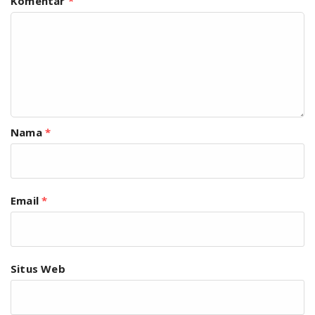
Komentar
*
Nama
*
Email
*
Situs Web