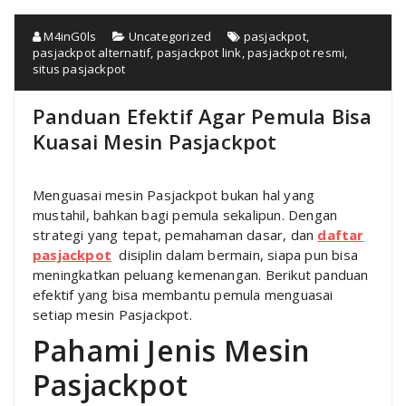
M4inG0ls
Uncategorized
pasjackpot
,
pasjackpot alternatif
,
pasjackpot link
,
pasjackpot resmi
,
situs pasjackpot
Panduan Efektif Agar Pemula Bisa
Kuasai Mesin Pasjackpot
Menguasai mesin Pasjackpot bukan hal yang
mustahil, bahkan bagi pemula sekalipun. Dengan
strategi yang tepat, pemahaman dasar, dan
daftar
pasjackpot
disiplin dalam bermain, siapa pun bisa
meningkatkan peluang kemenangan. Berikut panduan
efektif yang bisa membantu pemula menguasai
setiap mesin Pasjackpot.
Pahami Jenis Mesin
Pasjackpot