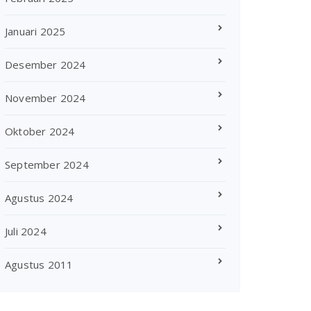
Januari 2025
Desember 2024
November 2024
Oktober 2024
September 2024
Agustus 2024
Juli 2024
Agustus 2011