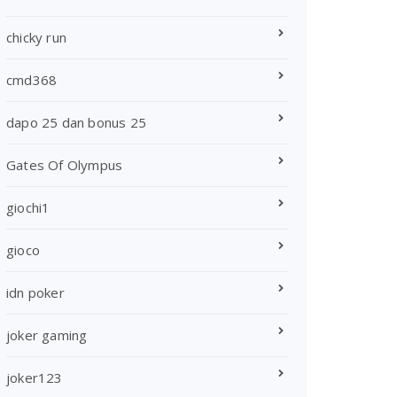
chicky run
cmd368
dapo 25 dan bonus 25
Gates Of Olympus
giochi1
gioco
idn poker
joker gaming
joker123