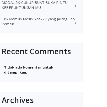
MODAL 5K CUKUP BUAT BUKA PINTU
KEBERUNTUNGAN MU
Trik Memilih Mesin Slot777 yang Jarang Sepi
Pemain
Recent Comments
Tidak ada komentar untuk
ditampilkan.
Archives