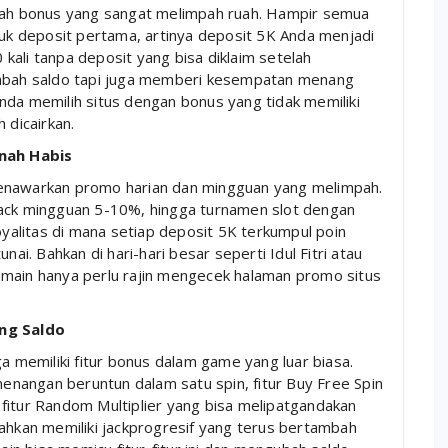
alah bonus yang sangat melimpah ruah. Hampir semua
k deposit pertama, artinya deposit 5K Anda menjadi
0 kali tanpa deposit yang bisa diklaim setelah
ambah saldo tapi juga memberi kesempatan menang
nda memilih situs dengan bonus yang tidak memiliki
 dicairkan.
nah Habis
menawarkan promo harian dan mingguan yang melimpah.
back mingguan 5-10%, hingga turnamen slot dengan
oyalitas di mana setiap deposit 5K terkumpul poin
nai. Bahkan di hari-hari besar seperti Idul Fitri atau
emain hanya perlu rajin mengecek halaman promo situs
ng Saldo
a memiliki fitur bonus dalam game yang luar biasa.
nangan beruntun dalam satu spin, fitur Buy Free Spin
fitur Random Multiplier yang bisa melipatgandakan
kan memiliki jackprogresif yang terus bertambah