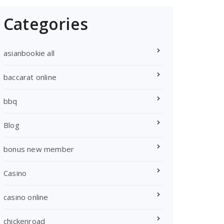
Categories
asianbookie all
baccarat online
bbq
Blog
bonus new member
Casino
casino online
chickenroad