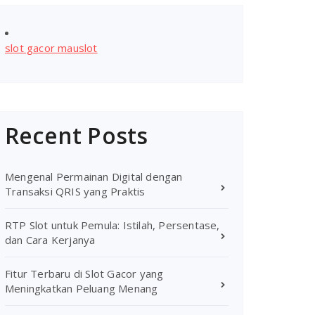
slot gacor mauslot
Recent Posts
Mengenal Permainan Digital dengan
Transaksi QRIS yang Praktis
RTP Slot untuk Pemula: Istilah, Persentase,
dan Cara Kerjanya
Fitur Terbaru di Slot Gacor yang
Meningkatkan Peluang Menang