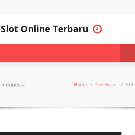
Slot Online Terbaru
Search
for:
n Indonesia
Home
/
Slot Gacor
/
Slot