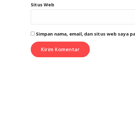
Situs Web
Simpan nama, email, dan situs web saya p