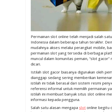
Permainan slot online telah menjadi salah satu
Indonesia dalam beberapa tahun terakhir. De
mudahnya akses melalui perangkat mobile, ban
permainan slot yang tersedia di berbagai platf
muncul dalam komunitas pemain, “slot gacor” 
dicari.
Istilah slot gacor biasanya digunakan oleh 
dianggap sedang sering memberikan kemenang
istilah ini tidak berasal dari sistem resmi 
referensi informal untuk memilih permainan ya
istilah ini membuat banyak situs slot online 
informasi kepada pengguna.
Salah satu alasan mengapa
slot
online begitu 