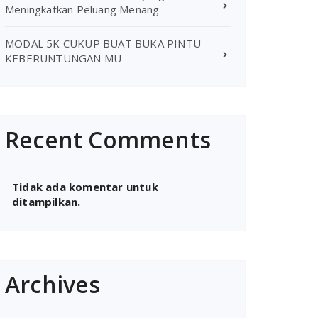
Meningkatkan Peluang Menang
MODAL 5K CUKUP BUAT BUKA PINTU
KEBERUNTUNGAN MU
Recent Comments
Tidak ada komentar untuk
ditampilkan.
Archives