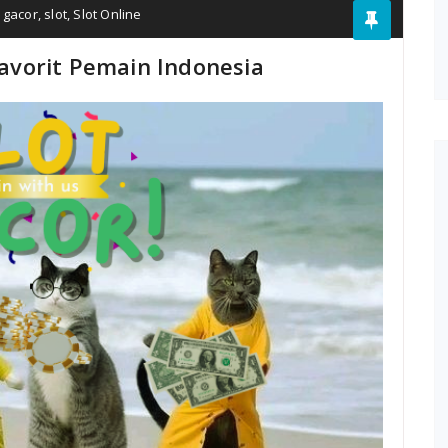
t gacor
,
slot
,
Slot Online
 Favorit Pemain Indonesia