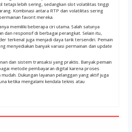
etapi lebih sering, sedangkan slot volatilitas tinggi
ang. Kombinasi antara RTP dan volatilitas sering
permainan favorit mereka.
sanya memiliki beberapa ciri utama. Salah satunya
 dan responsif di berbagai perangkat. Selain itu,
der terkenal juga menjadi daya tarik tersendiri. Pemain
ang menyediakan banyak variasi permainan dan update
anan dan sistem transaksi yang praktis. Banyak pemain
bagai metode pembayaran digital karena proses
n mudah. Dukungan layanan pelanggan yang aktif juga
na ketika mengalami kendala teknis atau