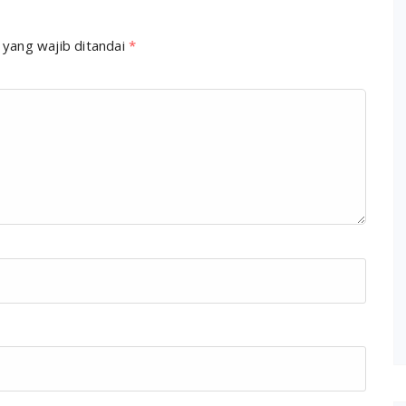
 yang wajib ditandai
*