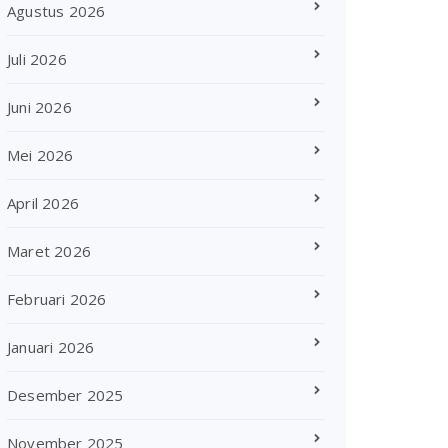
Agustus 2026
Juli 2026
Juni 2026
Mei 2026
April 2026
Maret 2026
Februari 2026
Januari 2026
Desember 2025
November 2025