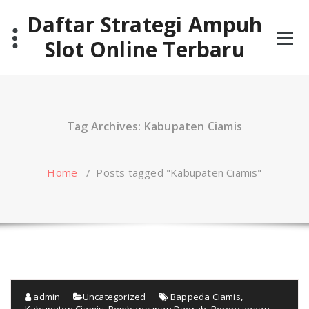
Skip
Daftar Strategi Ampuh
to
content
Slot Online Terbaru
Tag Archives: Kabupaten Ciamis
Home
/
Posts tagged "Kabupaten Ciamis"
admin
Uncategorized
Bappeda Ciamis
,
Kabupaten Ciamis
,
Pembangunan Daerah
,
Perencanaan