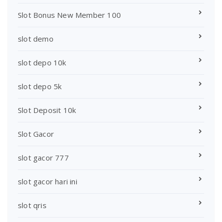
Slot Bonus New Member 100
slot demo
slot depo 10k
slot depo 5k
Slot Deposit 10k
Slot Gacor
slot gacor 777
slot gacor hari ini
slot qris