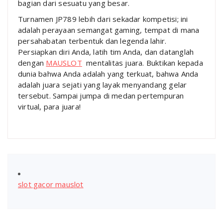
bagian dari sesuatu yang besar.
Turnamen JP789 lebih dari sekadar kompetisi; ini
adalah perayaan semangat gaming, tempat di mana
persahabatan terbentuk dan legenda lahir.
Persiapkan diri Anda, latih tim Anda, dan datanglah
dengan
MAUSLOT
mentalitas juara. Buktikan kepada
dunia bahwa Anda adalah yang terkuat, bahwa Anda
adalah juara sejati yang layak menyandang gelar
tersebut. Sampai jumpa di medan pertempuran
virtual, para juara!
slot gacor mauslot