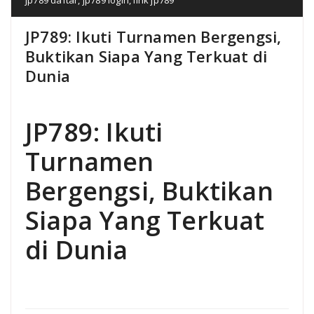
JP789: Ikuti Turnamen Bergengsi,
Buktikan Siapa Yang Terkuat di
Dunia
JP789: Ikuti
Turnamen
Bergengsi, Buktikan
Siapa Yang Terkuat
di Dunia