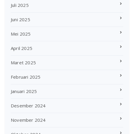
Juli 2025
Juni 2025
Mei 2025
April 2025
Maret 2025
Februari 2025
Januari 2025
Desember 2024
November 2024