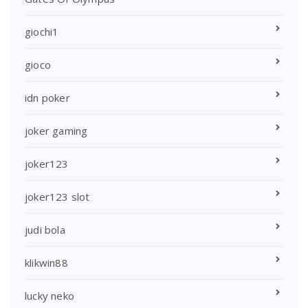
giochi1
gioco
idn poker
joker gaming
joker123
joker123 slot
judi bola
klikwin88
lucky neko