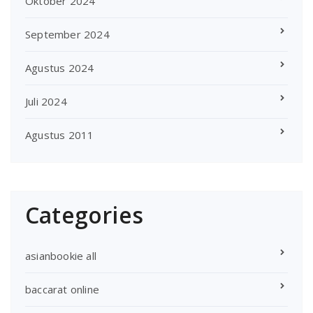
Oktober 2024
September 2024
Agustus 2024
Juli 2024
Agustus 2011
Categories
asianbookie all
baccarat online