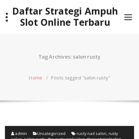
Skip
Daftar Strategi Ampuh
to
content
Slot Online Terbaru
Tag Archives: salon rusty
Home
/
Posts tagged "salon rusty"
admin
Uncategorized
rusty nail salon
,
rusty
salon
,
salon rusty
,
the rusty nail salon
,
therustynailsalon