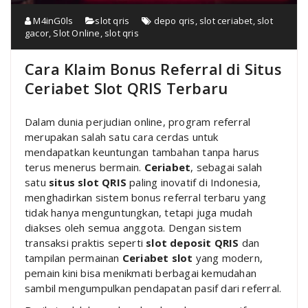
M4inG0ls
slot qris
depo qris
,
slot ceriabet
,
slot
gacor
,
Slot Online
,
slot qris
Cara Klaim Bonus Referral di Situs
Ceriabet Slot QRIS Terbaru
Dalam dunia perjudian online, program referral
merupakan salah satu cara cerdas untuk
mendapatkan keuntungan tambahan tanpa harus
terus menerus bermain.
Ceriabet
, sebagai salah
satu
situs slot QRIS
paling inovatif di Indonesia,
menghadirkan sistem bonus referral terbaru yang
tidak hanya menguntungkan, tetapi juga mudah
diakses oleh semua anggota. Dengan sistem
transaksi praktis seperti
slot deposit QRIS
dan
tampilan permainan
Ceriabet slot
yang modern,
pemain kini bisa menikmati berbagai kemudahan
sambil mengumpulkan pendapatan pasif dari referral.