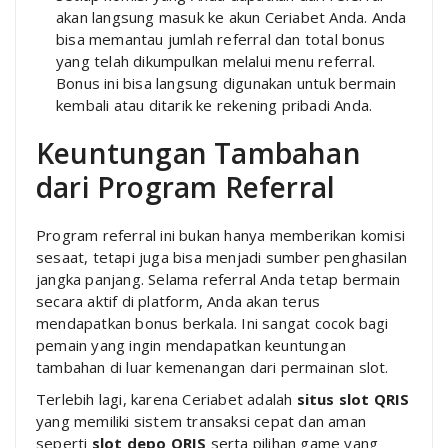
akan langsung masuk ke akun Ceriabet Anda. Anda
bisa memantau jumlah referral dan total bonus
yang telah dikumpulkan melalui menu referral.
Bonus ini bisa langsung digunakan untuk bermain
kembali atau ditarik ke rekening pribadi Anda.
Keuntungan Tambahan
dari Program Referral
Program referral ini bukan hanya memberikan komisi
sesaat, tetapi juga bisa menjadi sumber penghasilan
jangka panjang. Selama referral Anda tetap bermain
secara aktif di platform, Anda akan terus
mendapatkan bonus berkala. Ini sangat cocok bagi
pemain yang ingin mendapatkan keuntungan
tambahan di luar kemenangan dari permainan slot.
Terlebih lagi, karena Ceriabet adalah
situs slot QRIS
yang memiliki sistem transaksi cepat dan aman
seperti
slot depo QRIS
serta pilihan game yang