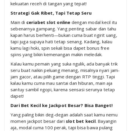
kekuatan receh di tangan yang tepat!
Strategi Gak Ribet, Tapi Tetap Seru
Main di
ceriabet slot online
dengan modal kecil itu
sebenarnya gampang. Yang penting sabar dan tahu
kapan harus berhenti—bukan cuma buat ngirit uang,
tapi juga supaya hati tetap senang. Kadang, kalau
kamu lagi hoki, spin sekali bisa dapet bonus free
spins yang bikin kemenangan makin meledak.
Kalau kamu pemain yang suka ngulik, ada banyak trik
seru buat naikin peluang menang, misalnya nyari jam-
jam gacor, atau pilih game dengan RTP tinggi. Tapi
kalau kamu cuma mau santai dan hiburan, main aja
santuy sambil ngopi, karena sensasi serunya tetap
dapet!
Dari Bet Kecil ke Jackpot Besar? Bisa Banget!
Yang paling bikin deg-degan adalah saat kamu nemu
momen jackpot besar dari
slot bet kecil
. Bayangin
aja, modal cuma 100 perak, tapi bisa bawa pulang