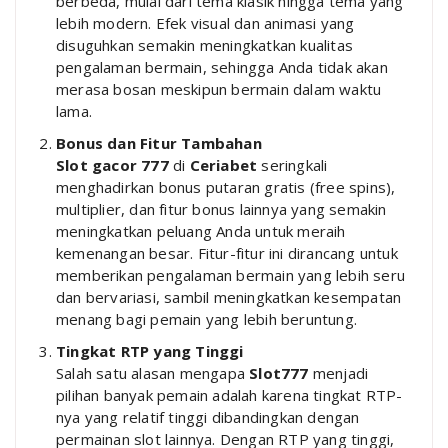
berbeda, mulai dari tema klasik hingga tema yang
lebih modern. Efek visual dan animasi yang
disuguhkan semakin meningkatkan kualitas
pengalaman bermain, sehingga Anda tidak akan
merasa bosan meskipun bermain dalam waktu
lama.
Bonus dan Fitur Tambahan
Slot gacor 777
di
Ceriabet
seringkali
menghadirkan bonus putaran gratis (free spins),
multiplier, dan fitur bonus lainnya yang semakin
meningkatkan peluang Anda untuk meraih
kemenangan besar. Fitur-fitur ini dirancang untuk
memberikan pengalaman bermain yang lebih seru
dan bervariasi, sambil meningkatkan kesempatan
menang bagi pemain yang lebih beruntung.
Tingkat RTP yang Tinggi
Salah satu alasan mengapa
Slot777
menjadi
pilihan banyak pemain adalah karena tingkat RTP-
nya yang relatif tinggi dibandingkan dengan
permainan slot lainnya. Dengan RTP yang tinggi,