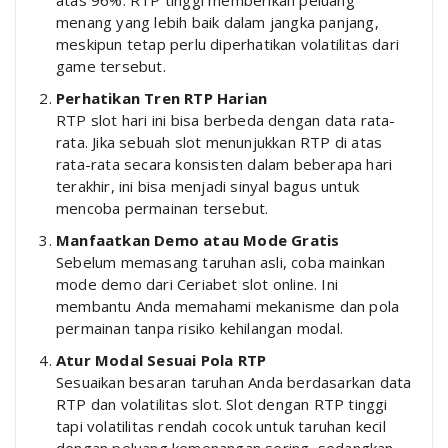
menang yang lebih baik dalam jangka panjang,
meskipun tetap perlu diperhatikan volatilitas dari
game tersebut.
Perhatikan Tren RTP Harian
RTP slot hari ini bisa berbeda dengan data rata-
rata. Jika sebuah slot menunjukkan RTP di atas
rata-rata secara konsisten dalam beberapa hari
terakhir, ini bisa menjadi sinyal bagus untuk
mencoba permainan tersebut.
Manfaatkan Demo atau Mode Gratis
Sebelum memasang taruhan asli, coba mainkan
mode demo dari Ceriabet slot online. Ini
membantu Anda memahami mekanisme dan pola
permainan tanpa risiko kehilangan modal.
Atur Modal Sesuai Pola RTP
Sesuaikan besaran taruhan Anda berdasarkan data
RTP dan volatilitas slot. Slot dengan RTP tinggi
tapi volatilitas rendah cocok untuk taruhan kecil
dengan peluang kemenangan sering, sedangkan