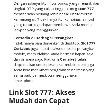
Dengan adanya fitur-fitur bonus yang menarik dan
tingkat RTP yang cukup tinggi,
slot gacor 777
memberikan peluang lebih besar untuk meraih
kemenangan. Tidak hanya itu, kombinasi simbol
yang tepat juga dapat membawa Anda menuju
jackpot yang menggiurkan.
Tersedia di Berbagai Perangkat
Tidak hanya bisa dimainkan di desktop,
Slot777
Ceriabet
juga dapat diakses melalui perangkat
mobile, memudahkan Anda bermain kapan saja
dan di mana saja. Platform
Ceriabet
telah
dioptimalkan untuk perangkat mobile, sehingga
Anda bisa menikmati pengalaman bermain yang
sama baiknya meskipun menggunakan
smartphone.
Link Slot 777: Akses
Mudah dan Cepat