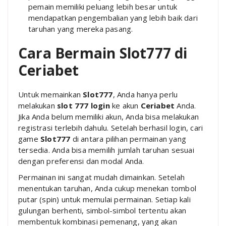
pemain memiliki peluang lebih besar untuk
mendapatkan pengembalian yang lebih baik dari
taruhan yang mereka pasang.
Cara Bermain Slot777 di
Ceriabet
Untuk memainkan
Slot777
, Anda hanya perlu
melakukan
slot 777 login
ke akun
Ceriabet
Anda.
Jika Anda belum memiliki akun, Anda bisa melakukan
registrasi terlebih dahulu. Setelah berhasil login, cari
game
Slot777
di antara pilihan permainan yang
tersedia. Anda bisa memilih jumlah taruhan sesuai
dengan preferensi dan modal Anda.
Permainan ini sangat mudah dimainkan. Setelah
menentukan taruhan, Anda cukup menekan tombol
putar (spin) untuk memulai permainan. Setiap kali
gulungan berhenti, simbol-simbol tertentu akan
membentuk kombinasi pemenang, yang akan