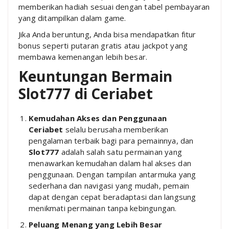
memberikan hadiah sesuai dengan tabel pembayaran
yang ditampilkan dalam game.
Jika Anda beruntung, Anda bisa mendapatkan fitur
bonus seperti putaran gratis atau jackpot yang
membawa kemenangan lebih besar.
Keuntungan Bermain
Slot777 di Ceriabet
Kemudahan Akses dan Penggunaan
Ceriabet
selalu berusaha memberikan
pengalaman terbaik bagi para pemainnya, dan
Slot777
adalah salah satu permainan yang
menawarkan kemudahan dalam hal akses dan
penggunaan. Dengan tampilan antarmuka yang
sederhana dan navigasi yang mudah, pemain
dapat dengan cepat beradaptasi dan langsung
menikmati permainan tanpa kebingungan.
Peluang Menang yang Lebih Besar