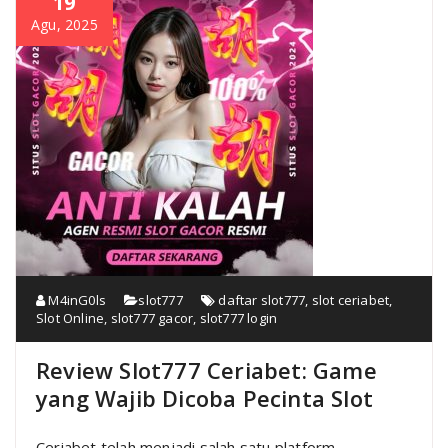
19
Agu, 2025
M4inG0ls
slot777
daftar slot777
,
slot ceriabet
,
Slot Online
,
slot777 gacor
,
slot777 login
Review Slot777 Ceriabet: Game
yang Wajib Dicoba Pecinta Slot
Ceriabet telah menjadi salah satu platform