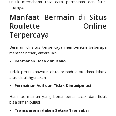
untuk memahami tata cara permainan dan fitur-
fiturnya.
Manfaat Bermain di Situs
Roulette Online
Terpercaya
Bermain di situs terpercaya memberikan beberapa
manfaat besar, antara lain:
Keamanan Data dan Dana
Tidak perlu khawatir data pribadi atau dana hilang
atau disalahgunakan.
Permainan Adil dan Tidak Dimanipulasi
Hasil permainan yang benar-benar acak dan tidak
bisa dimanipulasi.
Transparansi dalam Setiap Transaksi