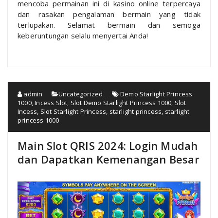
mencoba permainan ini di kasino online terpercaya
dan rasakan pengalaman bermain yang tidak
terlupakan. Selamat bermain dan semoga
keberuntungan selalu menyertai Anda!
admin
Uncategorized
Demo Starlight Princess
1000
,
Incess Slot
,
Slot Demo Starlight Princess 1000
,
Slot
Incess
,
Slot Starlight Princess
,
starlight princess
,
starlight
princess 1000
Main Slot QRIS 2024: Login Mudah
dan Dapatkan Kemenangan Besar