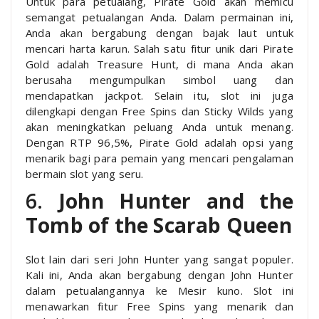
Untuk para petualang, Pirate Gold akan memicu
semangat petualangan Anda. Dalam permainan ini,
Anda akan bergabung dengan bajak laut untuk
mencari harta karun. Salah satu fitur unik dari Pirate
Gold adalah Treasure Hunt, di mana Anda akan
berusaha mengumpulkan simbol uang dan
mendapatkan jackpot. Selain itu, slot ini juga
dilengkapi dengan Free Spins dan Sticky Wilds yang
akan meningkatkan peluang Anda untuk menang.
Dengan RTP 96,5%, Pirate Gold adalah opsi yang
menarik bagi para pemain yang mencari pengalaman
bermain slot yang seru.
6.
John Hunter and the
Tomb of the Scarab Queen
Slot lain dari seri John Hunter yang sangat populer.
Kali ini, Anda akan bergabung dengan John Hunter
dalam petualangannya ke Mesir kuno. Slot ini
menawarkan fitur Free Spins yang menarik dan