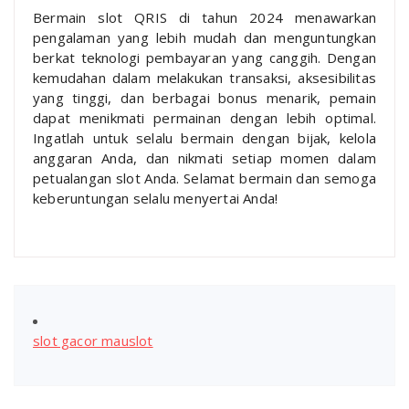
Bermain slot QRIS di tahun 2024 menawarkan
pengalaman yang lebih mudah dan menguntungkan
berkat teknologi pembayaran yang canggih. Dengan
kemudahan dalam melakukan transaksi, aksesibilitas
yang tinggi, dan berbagai bonus menarik, pemain
dapat menikmati permainan dengan lebih optimal.
Ingatlah untuk selalu bermain dengan bijak, kelola
anggaran Anda, dan nikmati setiap momen dalam
petualangan slot Anda. Selamat bermain dan semoga
keberuntungan selalu menyertai Anda!
slot gacor mauslot