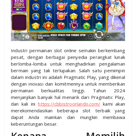
Industri permainan slot online semakin berkembang
pesat, dengan berbagai penyedia perangkat lunak
berlomba-lomba untuk menghadirkan pengalaman
bermain yang tak terlupakan. Salah satu pemimpin
dalam industri ini adalah Pragmatic Play, yang dikenal
dengan inovasi dan komitmennya untuk memberikan
permainan berkualitas tinggi. Tahun 2024
menjanjikan banyak hal menarik dari Pragmatic Play,
dan kali ini
https://cbbistroorlando.com/
kami akan
merekomendasikan beberapa slot terbaik yang
dapat Anda mainkan dan mungkin membawa
keberuntungan besar.
Kenapa Memilih