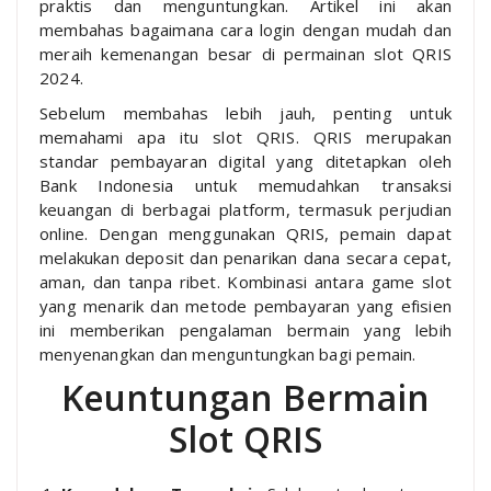
praktis dan menguntungkan. Artikel ini akan
membahas bagaimana cara login dengan mudah dan
meraih kemenangan besar di permainan slot QRIS
2024.
Sebelum membahas lebih jauh, penting untuk
memahami apa itu slot QRIS. QRIS merupakan
standar pembayaran digital yang ditetapkan oleh
Bank Indonesia untuk memudahkan transaksi
keuangan di berbagai platform, termasuk perjudian
online. Dengan menggunakan QRIS, pemain dapat
melakukan deposit dan penarikan dana secara cepat,
aman, dan tanpa ribet. Kombinasi antara game slot
yang menarik dan metode pembayaran yang efisien
ini memberikan pengalaman bermain yang lebih
menyenangkan dan menguntungkan bagi pemain.
Keuntungan Bermain
Slot QRIS