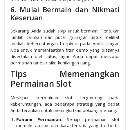
6. Mulai Bermain dan Nikmati
Keseruan
Sekarang Anda sudah siap untuk bermain! Tentukan
jumlah taruhan dan putar gulungan untuk melihat
apakah keberuntungan berpihak pada Anda. Jangan
lupa untuk memanfaatkan fitur demo yang biasanya
disediakan oleh situs, agar Anda dapat mencoba
permainan tanpa risiko kehilangan uang.
Tips Memenangkan
Permainan Slot
Meskipun permainan slot tergantung pada
keberuntungan, ada beberapa strategi yang dapat
Anda terapkan untuk meningkatkan peluang menang:
Pahami Permainan
: Setiap permainan slot
memiliki aturan dan karakteristik yang berbeda.