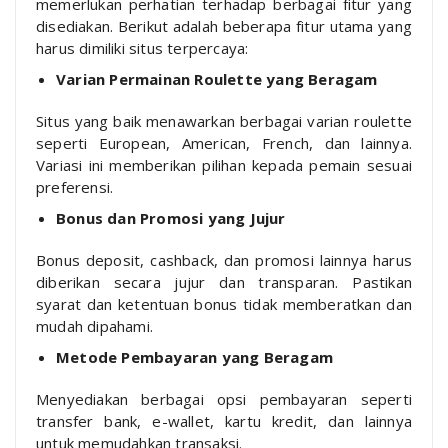
memerlukan perhatian terhadap berbagai fitur yang
disediakan. Berikut adalah beberapa fitur utama yang
harus dimiliki situs terpercaya:
Varian Permainan Roulette yang Beragam
Situs yang baik menawarkan berbagai varian roulette
seperti European, American, French, dan lainnya.
Variasi ini memberikan pilihan kepada pemain sesuai
preferensi.
Bonus dan Promosi yang Jujur
Bonus deposit, cashback, dan promosi lainnya harus
diberikan secara jujur dan transparan. Pastikan
syarat dan ketentuan bonus tidak memberatkan dan
mudah dipahami.
Metode Pembayaran yang Beragam
Menyediakan berbagai opsi pembayaran seperti
transfer bank, e-wallet, kartu kredit, dan lainnya
untuk memudahkan transaksi.