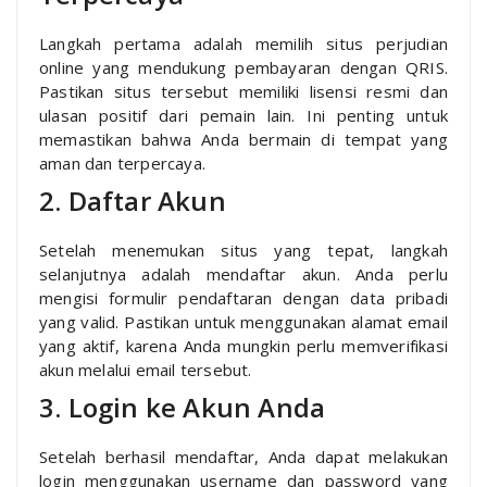
Langkah pertama adalah memilih situs perjudian
online yang mendukung pembayaran dengan QRIS.
Pastikan situs tersebut memiliki lisensi resmi dan
ulasan positif dari pemain lain. Ini penting untuk
memastikan bahwa Anda bermain di tempat yang
aman dan terpercaya.
2. Daftar Akun
Setelah menemukan situs yang tepat, langkah
selanjutnya adalah mendaftar akun. Anda perlu
mengisi formulir pendaftaran dengan data pribadi
yang valid. Pastikan untuk menggunakan alamat email
yang aktif, karena Anda mungkin perlu memverifikasi
akun melalui email tersebut.
3. Login ke Akun Anda
Setelah berhasil mendaftar, Anda dapat melakukan
login menggunakan username dan password yang