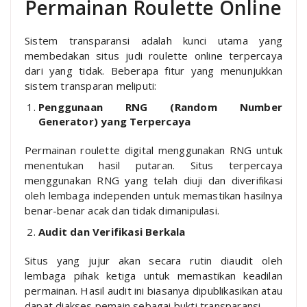
Permainan Roulette Online
Sistem transparansi adalah kunci utama yang
membedakan situs judi roulette online terpercaya
dari yang tidak. Beberapa fitur yang menunjukkan
sistem transparan meliputi:
Penggunaan RNG (Random Number
Generator) yang Terpercaya
Permainan roulette digital menggunakan RNG untuk
menentukan hasil putaran. Situs terpercaya
menggunakan RNG yang telah diuji dan diverifikasi
oleh lembaga independen untuk memastikan hasilnya
benar-benar acak dan tidak dimanipulasi.
Audit dan Verifikasi Berkala
Situs yang jujur akan secara rutin diaudit oleh
lembaga pihak ketiga untuk memastikan keadilan
permainan. Hasil audit ini biasanya dipublikasikan atau
dapat diakses pemain sebagai bukti transparansi.