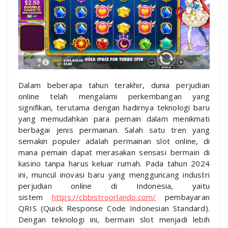
Dalam beberapa tahun terakhir, dunia perjudian
online telah mengalami perkembangan yang
signifikan, terutama dengan hadirnya teknologi baru
yang memudahkan para pemain dalam menikmati
berbagai jenis permainan. Salah satu tren yang
semakin populer adalah permainan slot online, di
mana pemain dapat merasakan sensasi bermain di
kasino tanpa harus keluar rumah. Pada tahun 2024
ini, muncul inovasi baru yang mengguncang industri
perjudian online di Indonesia, yaitu
sistem
https://cbbistroorlando.com/
pembayaran
QRIS (Quick Response Code Indonesian Standard).
Dengan teknologi ini, bermain slot menjadi lebih