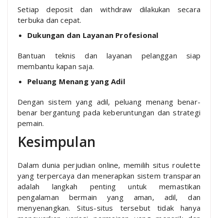
Setiap deposit dan withdraw dilakukan secara
terbuka dan cepat.
Dukungan dan Layanan Profesional
Bantuan teknis dan layanan pelanggan siap
membantu kapan saja.
Peluang Menang yang Adil
Dengan sistem yang adil, peluang menang benar-
benar bergantung pada keberuntungan dan strategi
pemain.
Kesimpulan
Dalam dunia perjudian online, memilih situs roulette
yang terpercaya dan menerapkan sistem transparan
adalah langkah penting untuk memastikan
pengalaman bermain yang aman, adil, dan
menyenangkan. Situs-situs tersebut tidak hanya