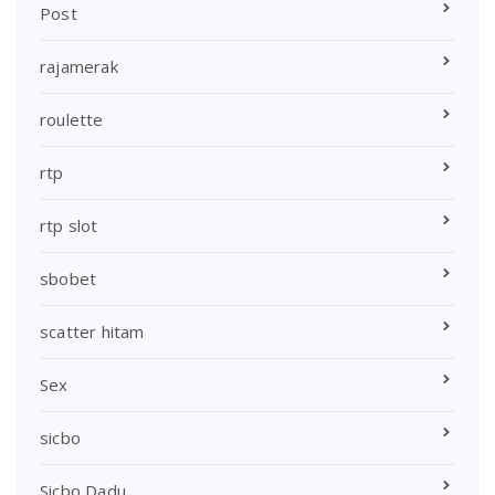
Post
rajamerak
roulette
rtp
rtp slot
sbobet
scatter hitam
Sex
sicbo
Sicbo Dadu