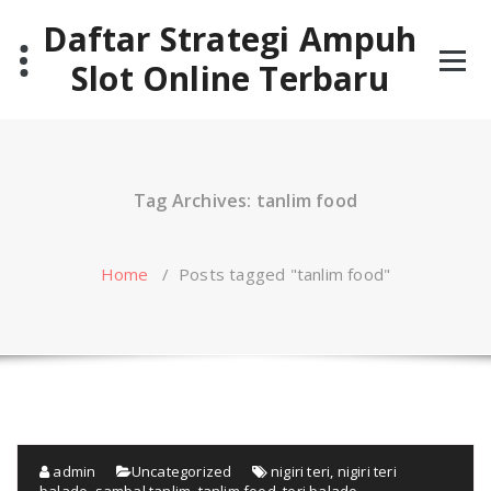
Skip
Daftar Strategi Ampuh
to
content
Slot Online Terbaru
Tag Archives: tanlim food
Home
/
Posts tagged "tanlim food"
admin
Uncategorized
nigiri teri
,
nigiri teri
balado
,
sambal tanlim
,
tanlim food
,
teri balado