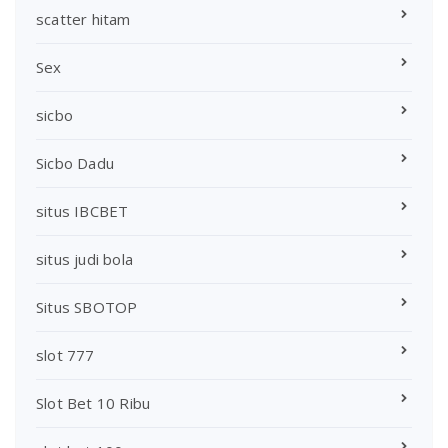
scatter hitam
Sex
sicbo
Sicbo Dadu
situs IBCBET
situs judi bola
Situs SBOTOP
slot 777
Slot Bet 10 Ribu