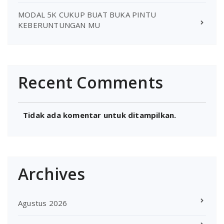
MODAL 5K CUKUP BUAT BUKA PINTU
KEBERUNTUNGAN MU
Recent Comments
Tidak ada komentar untuk ditampilkan.
Archives
Agustus 2026