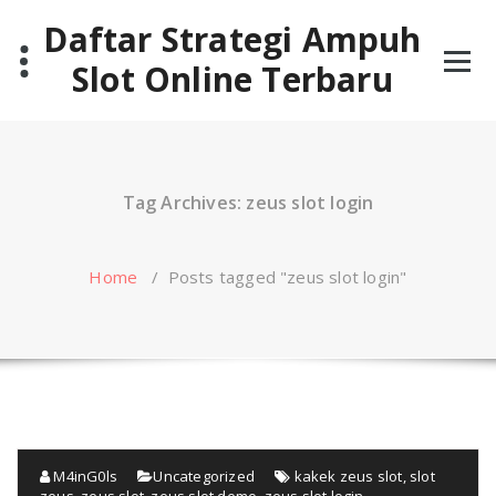
Skip
Daftar Strategi Ampuh
to
content
Slot Online Terbaru
Tag Archives: zeus slot login
Home
/
Posts tagged "zeus slot login"
M4inG0ls
Uncategorized
kakek zeus slot
,
slot
zeus
,
zeus slot
,
zeus slot demo
,
zeus slot login