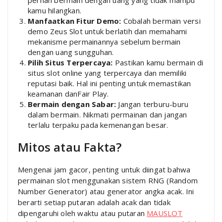
kamu hilangkan.
Manfaatkan Fitur Demo:
Cobalah bermain versi
demo Zeus Slot untuk berlatih dan memahami
mekanisme permainannya sebelum bermain
dengan uang sungguhan.
Pilih Situs Terpercaya:
Pastikan kamu bermain di
situs slot online yang terpercaya dan memiliki
reputasi baik. Hal ini penting untuk memastikan
keamanan danFair Play.
Bermain dengan Sabar:
Jangan terburu-buru
dalam bermain. Nikmati permainan dan jangan
terlalu terpaku pada kemenangan besar.
Mitos atau Fakta?
Mengenai jam gacor, penting untuk diingat bahwa
permainan slot menggunakan sistem RNG (Random
Number Generator) atau generator angka acak. Ini
berarti setiap putaran adalah acak dan tidak
dipengaruhi oleh waktu atau putaran
MAUSLOT