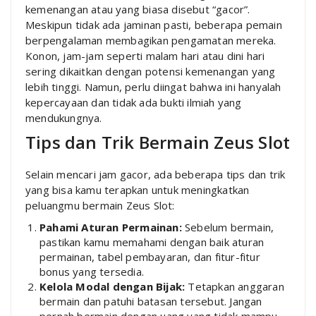
kemenangan atau yang biasa disebut “gacor”.
Meskipun tidak ada jaminan pasti, beberapa pemain
berpengalaman membagikan pengamatan mereka.
Konon, jam-jam seperti malam hari atau dini hari
sering dikaitkan dengan potensi kemenangan yang
lebih tinggi. Namun, perlu diingat bahwa ini hanyalah
kepercayaan dan tidak ada bukti ilmiah yang
mendukungnya.
Tips dan Trik Bermain Zeus Slot
Selain mencari jam gacor, ada beberapa tips dan trik
yang bisa kamu terapkan untuk meningkatkan
peluangmu bermain Zeus Slot:
Pahami Aturan Permainan:
Sebelum bermain,
pastikan kamu memahami dengan baik aturan
permainan, tabel pembayaran, dan fitur-fitur
bonus yang tersedia.
Kelola Modal dengan Bijak:
Tetapkan anggaran
bermain dan patuhi batasan tersebut. Jangan
pernah bermain dengan uang yang tidak mampu