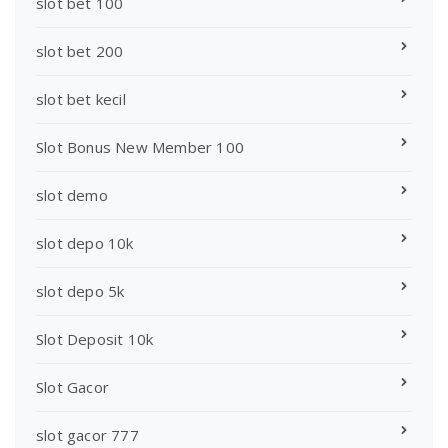
slot bet 100
slot bet 200
slot bet kecil
Slot Bonus New Member 100
slot demo
slot depo 10k
slot depo 5k
Slot Deposit 10k
Slot Gacor
slot gacor 777