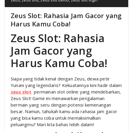
Zeus Slot: Rahasia Jam Gacor yang
Harus Kamu Coba!
Zeus Slot: Rahasia
Jam Gacor yang
Harus Kamu Coba!
Siapa yang tidak kenal dengan Zeus, dewa petir
Yunani yang legendaris? Kekuatannya kini hadir dalam
zeus slot
permainan slot online yang mendebarkan,
Zeus Slot! Game ini menawarkan pengalaman
bermain yang seru dengan potensi kemenangan
besar. Namun, tahukah kamu ada rahasia jam gacor
yang bisa kamu coba untuk memaksimalkan
peluangmu? Mari kita bahas lebih dalam!