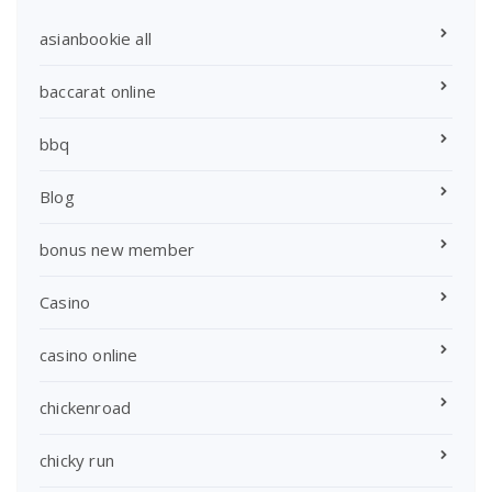
asianbookie all
baccarat online
bbq
Blog
bonus new member
Casino
casino online
chickenroad
chicky run