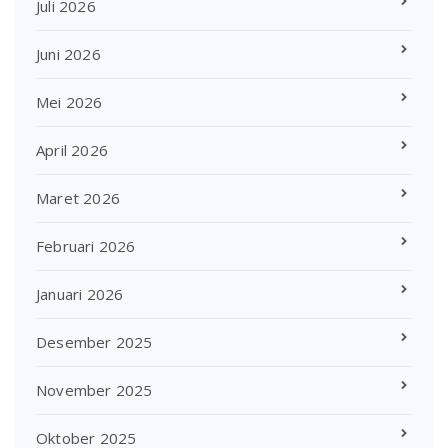
Juli 2026
Juni 2026
Mei 2026
April 2026
Maret 2026
Februari 2026
Januari 2026
Desember 2025
November 2025
Oktober 2025