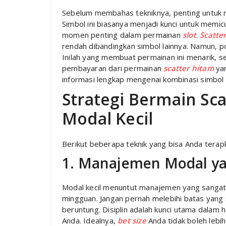
Sebelum membahas tekniknya, penting untuk m
Simbol ini biasanya menjadi kunci untuk memi
momen penting dalam permainan
slot
.
Scatte
rendah dibandingkan simbol lainnya. Namun, p
Inilah yang membuat permainan ini menarik,
pembayaran dari permainan
scatter hitam
yan
informasi lengkap mengenai kombinasi simbol
Strategi Bermain Sc
Modal Kecil
Berikut beberapa teknik yang bisa Anda tera
1. Manajemen Modal ya
Modal kecil menuntut manajemen yang sangat 
mingguan. Jangan pernah melebihi batas yan
beruntung. Disiplin adalah kunci utama dalam hal
Anda. Idealnya,
bet size
Anda tidak boleh lebih