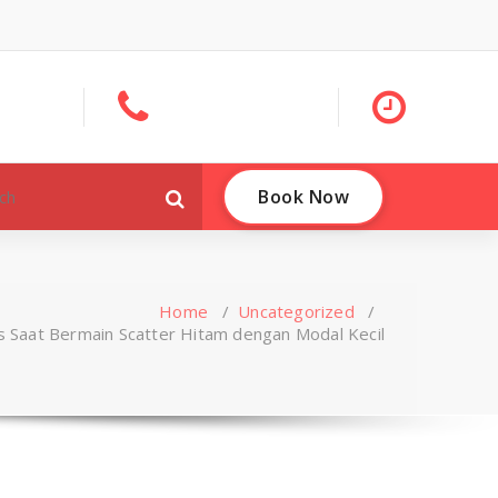
Book Now
Home
/
Uncategorized
/
s Saat Bermain Scatter Hitam dengan Modal Kecil