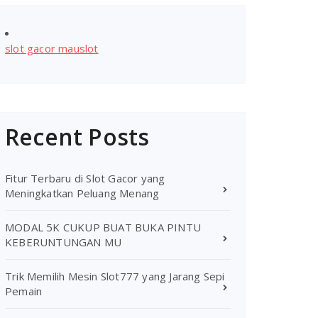
slot gacor mauslot
Recent Posts
Fitur Terbaru di Slot Gacor yang
Meningkatkan Peluang Menang
MODAL 5K CUKUP BUAT BUKA PINTU
KEBERUNTUNGAN MU
Trik Memilih Mesin Slot777 yang Jarang Sepi
Pemain