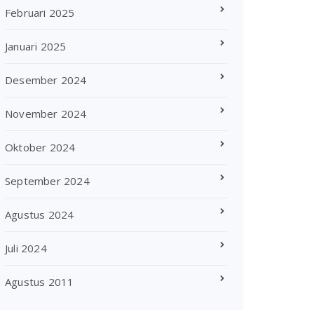
Februari 2025
Januari 2025
Desember 2024
November 2024
Oktober 2024
September 2024
Agustus 2024
Juli 2024
Agustus 2011