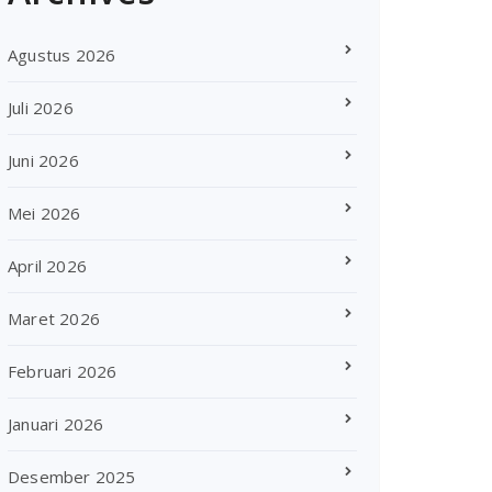
Agustus 2026
Juli 2026
Juni 2026
Mei 2026
April 2026
Maret 2026
Februari 2026
Januari 2026
Desember 2025