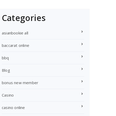
Categories
asianbookie all
baccarat online
bbq
Blog
bonus new member
Casino
casino online