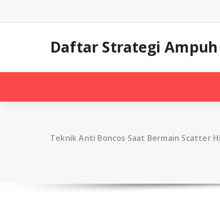
Skip
to
content
Daftar Strategi Ampuh 
Teknik Anti Boncos Saat Bermain Scatter H